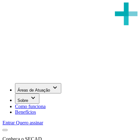
keyboard_arrow_down
Áreas de Atuação
keyboard_arrow_down
Sobre
Como funciona
Benefícios
Entrar
Quero assinar
Conheça o SECAD