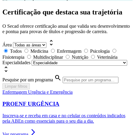
Certificação que destaca sua trajetória
O Secad oferece certificação anual que valida seu desenvolvimento
e pontua para provas de títulos e progressão de carreira.
unfold_more
Área
Todos
Medicina
Enfermagem
Psicologia
Fisioterapia
Multidisciplinar
Nutrição
Veterinária
Especialidades
unfold_more
search
Pesquise por um programa
Limpar filtros
Enfermagem Urgência e Emergência
PROENF URGÊNCIA
Inscreva-se e receba em casa e no celular os conteúdos indicados
pela ABEn como essenciais para o seu dia a dia.
arrow_forward_ios
Ver programa