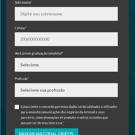
Sobrenome
*
Celular
*
Você já tem graduação completa?
*
Profissão
*
Estou ciente e concordo que meus dados serão coletados e utilizados
para envio de comunicações dos negócios da Artmed e seus
parceiros, como promoções de produtos e outros assuntos que
possam ser do meu interesse.
*