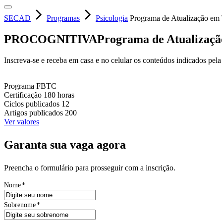
arrow_forward_ios
arrow_forward_ios
SECAD
Programas
Psicologia
Programa de Atualização em
PROCOGNITIVA
Programa de Atualizaçã
Inscreva-se e receba em casa e no celular os conteúdos indicados pel
Programa
FBTC
Certificação
180 horas
Ciclos publicados
12
Artigos publicados
200
Ver valores
Garanta sua vaga agora
Preencha o formulário para prosseguir com a inscrição.
Nome
*
Sobrenome
*