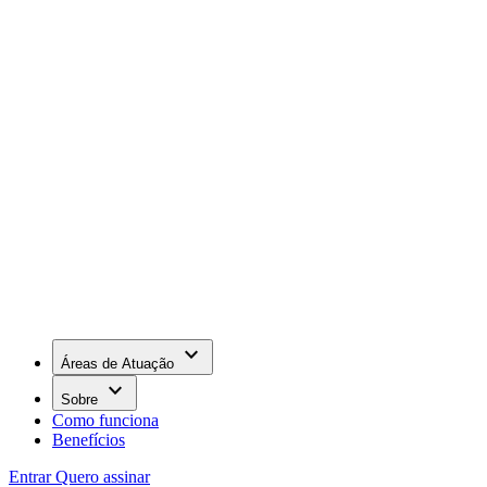
keyboard_arrow_down
Áreas de Atuação
keyboard_arrow_down
Sobre
Como funciona
Benefícios
Entrar
Quero assinar