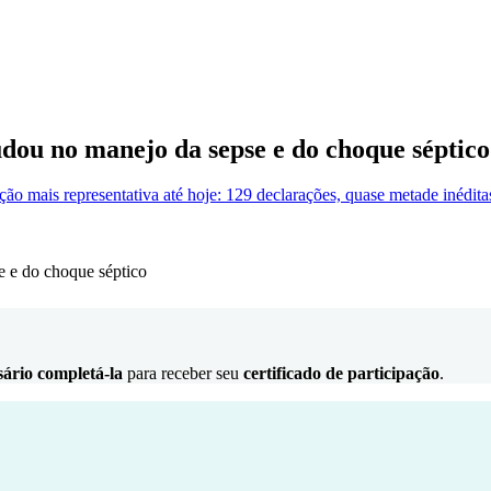
dou no manejo da sepse e do choque séptico
o mais representativa até hoje: 129 declarações, quase metade inéditas
sário completá-la
para receber seu
certificado de participação
.