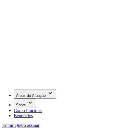
keyboard_arrow_down
Áreas de Atuação
keyboard_arrow_down
Sobre
Como funciona
Benefícios
Entrar
Quero assinar