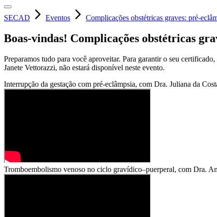
arrow_forward_ios
arrow_forward_ios
SECAD
Eventos
Complicações obstétricas graves: pré-eclâ
Boas-vindas!
Complicações obstétricas gra
Preparamos tudo para você aproveitar. Para garantir o seu certificado
Janete Vettorazzi, não estará disponível neste evento.
Interrupção da gestação com pré-eclâmpsia, com Dra. Juliana da Cost
Tromboembolismo venoso no ciclo gravídico–puerperal, com Dra. A