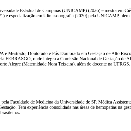
Universidade Estadual de Campinas (UNICAMP) (2026) e mestra em Ciên
021) e especialização em Ultrassonografia (2020) pela UNICAMP, além 
 e Mestrado, Doutorado e Pós-Doutorado em Gestação de Alto Risco pe
pela FEBRASGO, onde integra a Comissão Nacional de Gestação de Al
Porto Alegre (Maternidade Nora Teixeira), além de docente na UFRGS.
ia pela Faculdade de Medicina da Universidade de SP. Médica Assistent
stação. Tem experiência consolidada nas áreas de hemopatias na gesta
brasileiros.