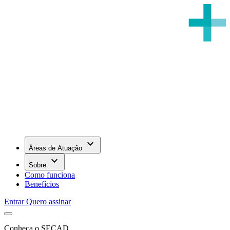
keyboard_arrow_down
Áreas de Atuação
keyboard_arrow_down
Sobre
Como funciona
Benefícios
Entrar
Quero assinar
Conheça o SECAD