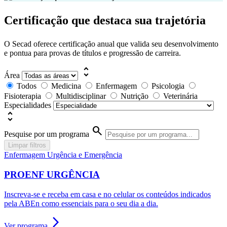
Certificação que destaca sua trajetória
O Secad oferece certificação anual que valida seu desenvolvimento
e pontua para provas de títulos e progressão de carreira.
unfold_more
Área
Todos
Medicina
Enfermagem
Psicologia
Fisioterapia
Multidisciplinar
Nutrição
Veterinária
Especialidades
unfold_more
search
Pesquise por um programa
Limpar filtros
Enfermagem Urgência e Emergência
PROENF URGÊNCIA
Inscreva-se e receba em casa e no celular os conteúdos indicados
pela ABEn como essenciais para o seu dia a dia.
arrow_forward_ios
Ver programa