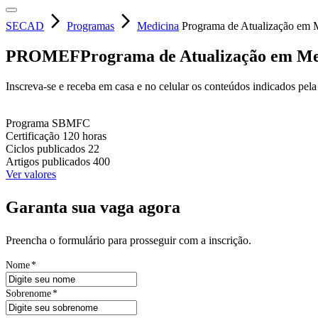
arrow_forward_ios
arrow_forward_ios
SECAD
Programas
Medicina
Programa de Atualização em 
PROMEF
Programa de Atualização em Me
Inscreva-se e receba em casa e no celular os conteúdos indicados pel
Programa
SBMFC
Certificação
120 horas
Ciclos publicados
22
Artigos publicados
400
Ver valores
Garanta sua vaga agora
Preencha o formulário para prosseguir com a inscrição.
Nome
*
Sobrenome
*