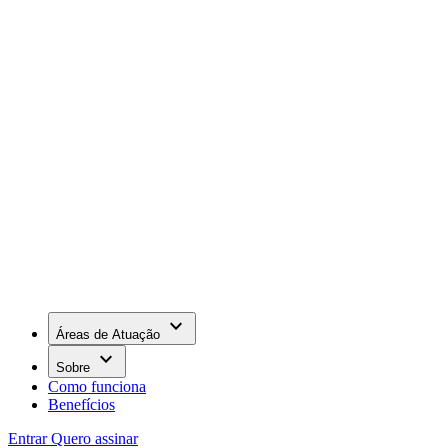
keyboard_arrow_down
Áreas de Atuação
keyboard_arrow_down
Sobre
Como funciona
Benefícios
Entrar
Quero assinar