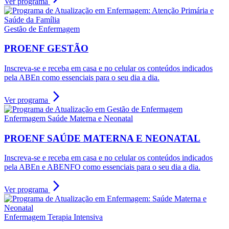
Ver programa
Gestão de Enfermagem
PROENF GESTÃO
Inscreva-se e receba em casa e no celular os conteúdos indicados
pela ABEn como essenciais para o seu dia a dia.
arrow_forward_ios
Ver programa
Enfermagem Saúde Materna e Neonatal
PROENF SAÚDE MATERNA E NEONATAL
Inscreva-se e receba em casa e no celular os conteúdos indicados
pela ABEn e ABENFO como essenciais para o seu dia a dia.
arrow_forward_ios
Ver programa
Enfermagem Terapia Intensiva