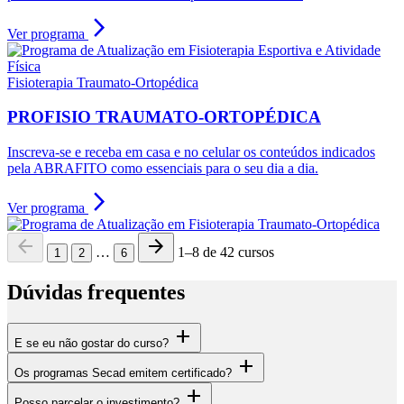
arrow_forward_ios
Ver programa
Fisioterapia Traumato-Ortopédica
PROFISIO TRAUMATO-ORTOPÉDICA
Inscreva-se e receba em casa e no celular os conteúdos indicados
pela ABRAFITO como essenciais para o seu dia a dia.
arrow_forward_ios
Ver programa
arrow_back
arrow_forward
…
1–8 de 42 cursos
1
2
6
Dúvidas frequentes
add
E se eu não gostar do curso?
add
Os programas Secad emitem certificado?
add
Posso parcelar o investimento?