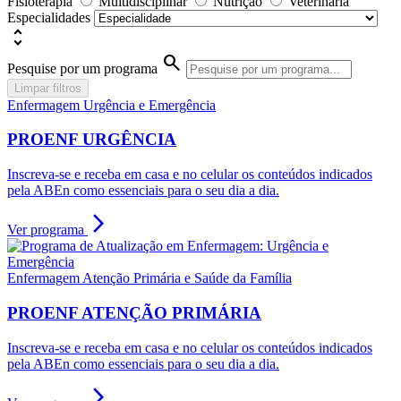
Fisioterapia
Multidisciplinar
Nutrição
Veterinária
Especialidades
unfold_more
search
Pesquise por um programa
Limpar filtros
Enfermagem Urgência e Emergência
PROENF URGÊNCIA
Inscreva-se e receba em casa e no celular os conteúdos indicados
pela ABEn como essenciais para o seu dia a dia.
arrow_forward_ios
Ver programa
Enfermagem Atenção Primária e Saúde da Família
PROENF ATENÇÃO PRIMÁRIA
Inscreva-se e receba em casa e no celular os conteúdos indicados
pela ABEn como essenciais para o seu dia a dia.
arrow_forward_ios