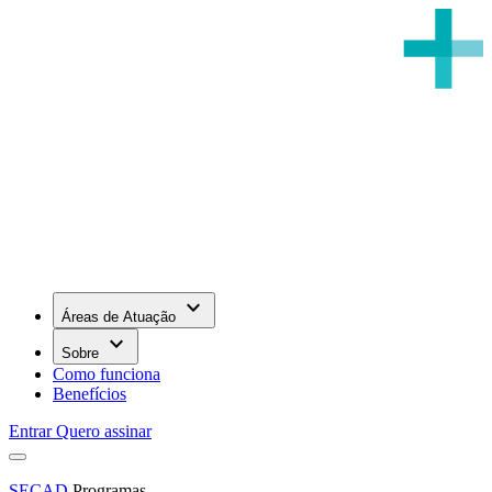
keyboard_arrow_down
Áreas de Atuação
keyboard_arrow_down
Sobre
Como funciona
Benefícios
Entrar
Quero assinar
SECAD
Programas