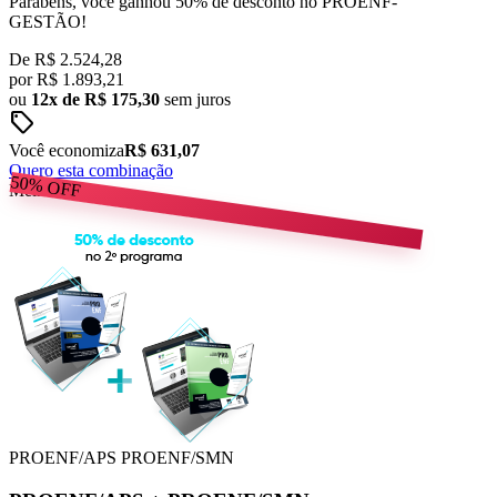
Parabéns, você ganhou 50% de desconto no PROENF-
GESTÃO!
De
R$ 2.524,28
por
R$
1.893,21
ou
12x de R$ 175,30
sem juros
sell
Você economiza
R$ 631,07
Quero esta combinação
50%
OFF
Melhor Preço
PROENF/APS
PROENF/SMN