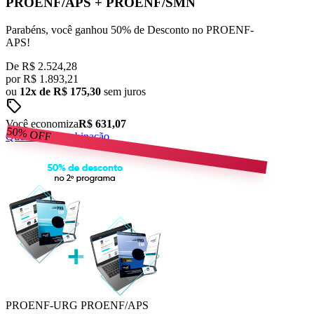
PROENF/APS
+
PROENF/SMN
Parabéns, você ganhou 50% de Desconto no PROENF-
APS!
De
R$ 2.524,28
por
R$
1.893,21
ou
12x de R$ 175,30
sem juros
sell
Você economiza
R$ 631,07
50%
OFF
Quero esta combinação
PROENF-URG
PROENF/APS