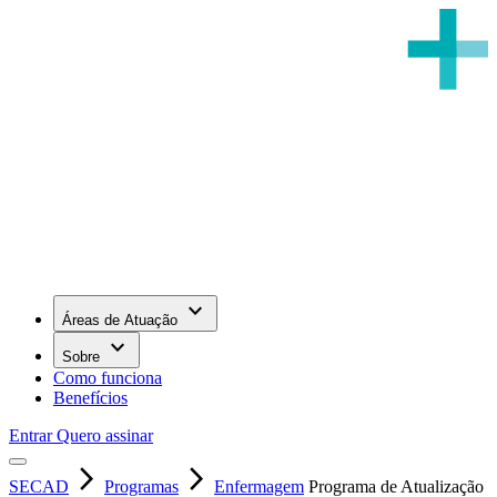
keyboard_arrow_down
Áreas de Atuação
keyboard_arrow_down
Sobre
Como funciona
Benefícios
Entrar
Quero assinar
arrow_forward_ios
arrow_forward_ios
SECAD
Programas
Enfermagem
Programa de Atualização