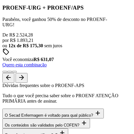
PROENF-URG
+
PROENF/APS
Parabéns, você ganhou 50% de desconto no PROENF-
URG!
De
R$ 2.524,28
por
R$
1.893,21
ou
12x de R$ 175,30
sem juros
sell
Você economiza
R$ 631,07
Quero esta combinação
arrow_back
arrow_forward
Dúvidas frequentes sobre o PROENF-APS
Tudo o que você precisa saber sobre o PROENF ATENÇÃO
PRIMÁRIA antes de assinar.
add
O Secad Enfermagem é voltado para qual público?
add
Os conteúdos são validados pelo COFEN?
add