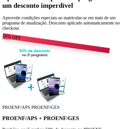
um desconto imperdível
Aproveite condições especiais ao matricular-se em mais de um
programa de atualização. Desconto aplicado automaticamente no
checkout.
50%
OFF
Mais escolhido
PROENF/APS
PROENF/GES
PROENF/APS
+
PROENF/GES