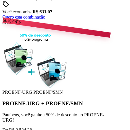
sell
Você economiza
R$ 631,07
Quero esta combinação
50%
OFF
Melhor Preço
PROENF-URG
PROENF/SMN
PROENF-URG
+
PROENF/SMN
Parabéns, você ganhou 50% de desconto no PROENF-
URG!
De
R$ 2.524,28