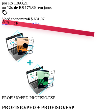
por
R$
1.893,21
ou
12x de R$ 175,30
sem juros
sell
Você economiza
R$ 631,07
50%
OFF
Quero esta combinação
PROFISIO/PED
PROFISIO/ESP
PROFISIO/PED
+
PROFISIO/ESP