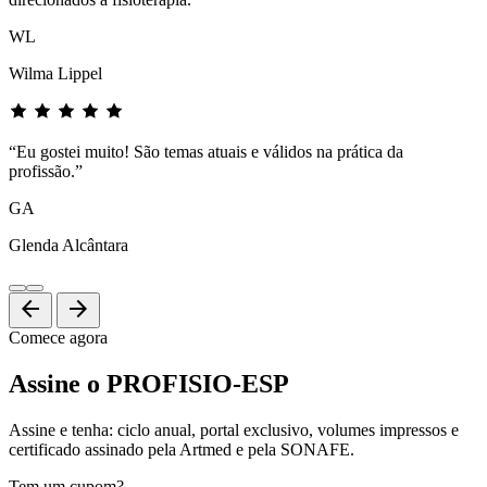
WL
Wilma Lippel
“Eu gostei muito! São temas atuais e válidos na prática da
profissão.”
GA
Glenda Alcântara
arrow_back
arrow_forward
Comece agora
Assine o PROFISIO-ESP
Assine e tenha: ciclo anual, portal exclusivo, volumes impressos e
certificado assinado pela Artmed e pela SONAFE.
Tem um cupom?