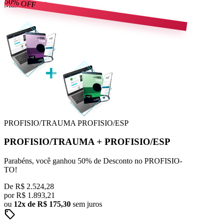
50%
OFF
Mais escolhido
PROFISIO/TRAUMA
PROFISIO/ESP
PROFISIO/TRAUMA
+
PROFISIO/ESP
Parabéns, você ganhou 50% de Desconto no PROFISIO-
TO!
De
R$ 2.524,28
por
R$
1.893,21
ou
12x de R$ 175,30
sem juros
sell