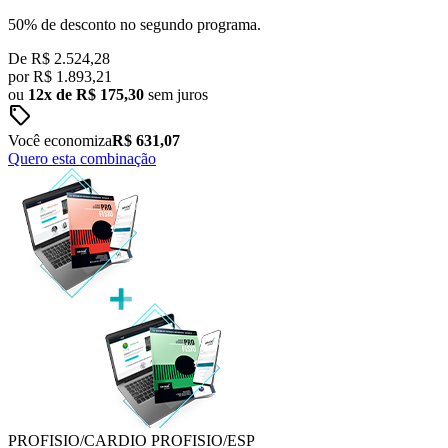
50% de desconto no segundo programa.
De
R$ 2.524,28
por
R$
1.893,21
ou
12x de R$ 175,30
sem juros
sell
Você economiza
R$ 631,07
Quero esta combinação
PROFISIO/CARDIO
PROFISIO/ESP