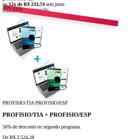
ou
12x de R$ 233,74
sem juros
50%
OFF
Quero esta combinação
PROFISIO/TIA
PROFISIO/ESP
PROFISIO/TIA
+
PROFISIO/ESP
50% de desconto no segundo programa.
De
R$ 2.524,28