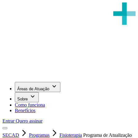
keyboard_arrow_down
Áreas de Atuação
keyboard_arrow_down
Sobre
Como funciona
Benefícios
Entrar
Quero assinar
arrow_forward_ios
arrow_forward_ios
SECAD
Programas
Fisioterapia
Programa de Atualização