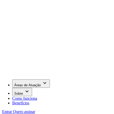
keyboard_arrow_down
Áreas de Atuação
keyboard_arrow_down
Sobre
Como funciona
Benefícios
Entrar
Quero assinar