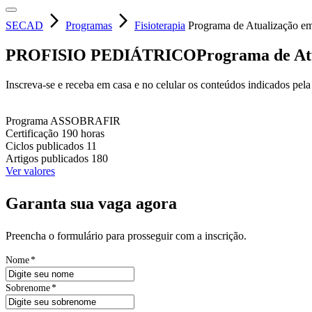
arrow_forward_ios
arrow_forward_ios
SECAD
Programas
Fisioterapia
Programa de Atualização em 
PROFISIO PEDIÁTRICO
Programa de Atu
Inscreva-se e receba em casa e no celular os conteúdos indicados p
Programa
ASSOBRAFIR
Certificação
190 horas
Ciclos publicados
11
Artigos publicados
180
Ver valores
Garanta sua vaga agora
Preencha o formulário para prosseguir com a inscrição.
Nome
*
Sobrenome
*