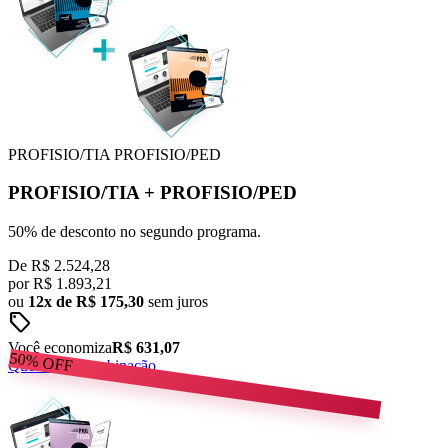
PROFISIO/TIA
PROFISIO/PED
PROFISIO/TIA
+
PROFISIO/PED
50% de desconto no segundo programa.
De
R$ 2.524,28
por
R$
1.893,21
ou
12x de R$ 175,30
sem juros
sell
Você economiza
R$ 631,07
50%
OFF
Quero esta combinação