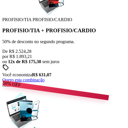
PROFISIO/TIA
PROFISIO/CARDIO
PROFISIO/TIA
+
PROFISIO/CARDIO
50% de desconto no segundo programa.
De
R$ 2.524,28
por
R$
1.893,21
ou
12x de R$ 175,30
sem juros
sell
Você economiza
R$ 631,07
Quero esta combinação
50%
OFF
Melhor Preço