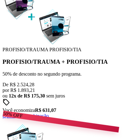
PROFISIO/TRAUMA
PROFISIO/TIA
PROFISIO/TRAUMA
+
PROFISIO/TIA
50% de desconto no segundo programa.
De
R$ 2.524,28
por
R$
1.893,21
ou
12x de R$ 175,30
sem juros
sell
Você economiza
R$ 631,07
50%
OFF
Quero esta combinação