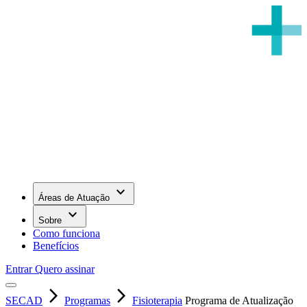
keyboard_arrow_down
Áreas de Atuação
keyboard_arrow_down
Sobre
Como funciona
Benefícios
Entrar
Quero assinar
arrow_forward_ios
arrow_forward_ios
SECAD
Programas
Fisioterapia
Programa de Atualização