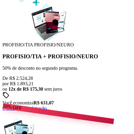
PROFISIO/TIA
PROFISIO/NEURO
PROFISIO/TIA
+
PROFISIO/NEURO
50% de desconto no segundo programa.
De
R$ 2.524,28
por
R$
1.893,21
ou
12x de R$ 175,30
sem juros
sell
Você economiza
R$ 631,07
50%
OFF
Quero esta combinação