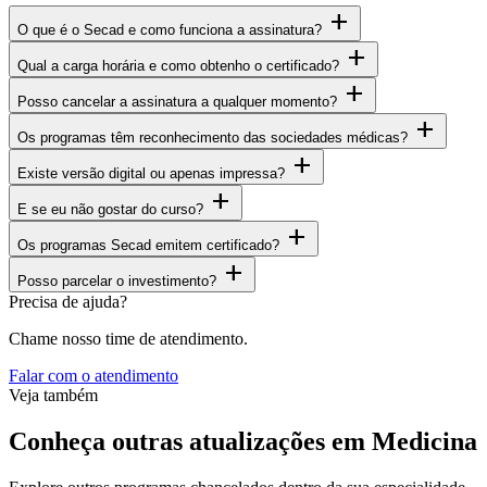
add
O que é o Secad e como funciona a assinatura?
add
Qual a carga horária e como obtenho o certificado?
add
Posso cancelar a assinatura a qualquer momento?
add
Os programas têm reconhecimento das sociedades médicas?
add
Existe versão digital ou apenas impressa?
add
E se eu não gostar do curso?
add
Os programas Secad emitem certificado?
add
Posso parcelar o investimento?
Precisa de ajuda?
Chame nosso time de atendimento.
Falar com o atendimento
Veja também
Conheça outras atualizações em Medicina