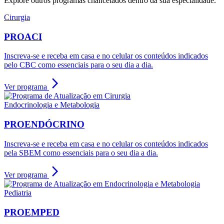
Explore outros programas chancelados dentro da sua especialidade.
Cirurgia
PROACI
Inscreva-se e receba em casa e no celular os conteúdos indicados
pelo CBC como essenciais para o seu dia a dia.
arrow_forward_ios
Ver programa
Endocrinologia e Metabologia
PROENDÓCRINO
Inscreva-se e receba em casa e no celular os conteúdos indicados
pela SBEM como essenciais para o seu dia a dia.
arrow_forward_ios
Ver programa
Pediatria
PROEMPED