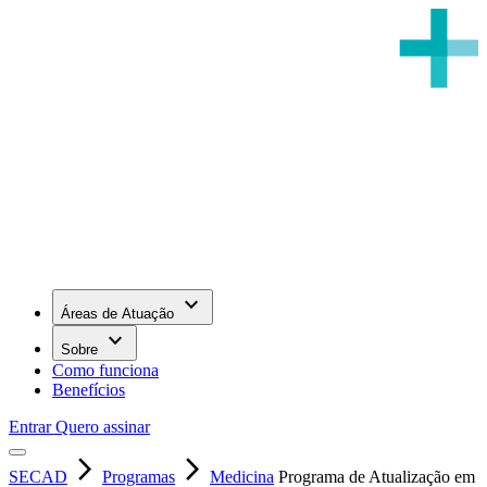
keyboard_arrow_down
Áreas de Atuação
keyboard_arrow_down
Sobre
Como funciona
Benefícios
Entrar
Quero assinar
arrow_forward_ios
arrow_forward_ios
SECAD
Programas
Medicina
Programa de Atualização em