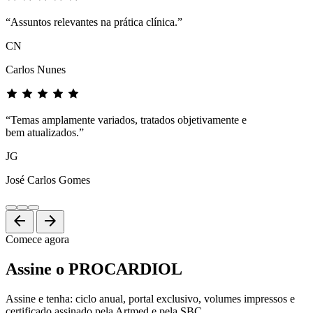
“Assuntos relevantes na prática clínica.”
CN
Carlos Nunes
“Temas amplamente variados, tratados objetivamente e
bem atualizados.”
JG
José Carlos Gomes
arrow_back
arrow_forward
Comece agora
Assine o PROCARDIOL
Assine e tenha: ciclo anual, portal exclusivo, volumes impressos e
certificado assinado pela Artmed e pela SBC.