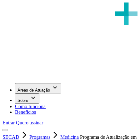
keyboard_arrow_down
Áreas de Atuação
keyboard_arrow_down
Sobre
Como funciona
Benefícios
Entrar
Quero assinar
arrow_forward_ios
arrow_forward_ios
SECAD
Programas
Medicina
Programa de Atualização em