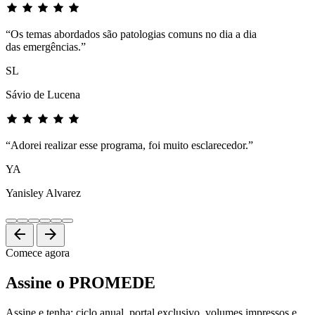
“Os temas abordados são patologias comuns no dia a dia
das emergências.”
SL
Sávio de Lucena
“Adorei realizar esse programa, foi muito esclarecedor.”
YA
Yanisley Alvarez
arrow_back
arrow_forward
Comece agora
Assine o PROMEDE
Assine e tenha: ciclo anual, portal exclusivo, volumes impressos e