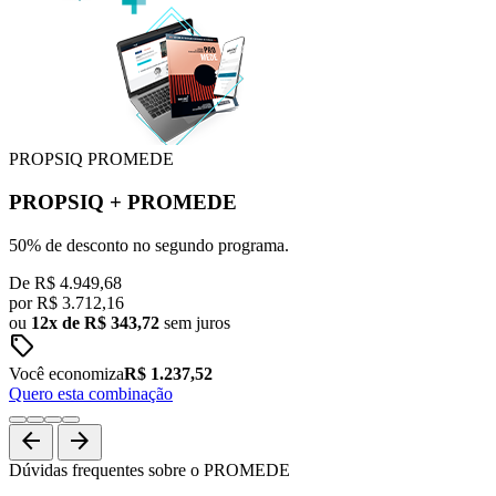
PROPSIQ
PROMEDE
PROPSIQ
+
PROMEDE
50% de desconto no segundo programa.
De
R$ 4.949,68
por
R$
3.712,16
ou
12x de R$ 343,72
sem juros
sell
Você economiza
R$ 1.237,52
Quero esta combinação
arrow_back
arrow_forward
Dúvidas frequentes sobre o PROMEDE