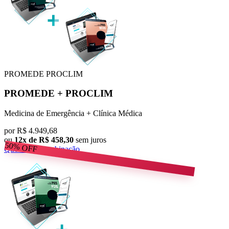
PROMEDE
PROCLIM
PROMEDE
+
PROCLIM
Medicina de Emergência + Clínica Médica
por
R$
4.949,68
ou
12x de R$ 458,30
sem juros
50%
OFF
Quero esta combinação