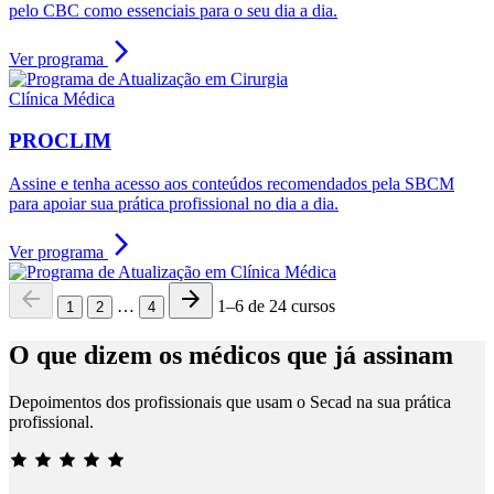
pelo CBC como essenciais para o seu dia a dia.
arrow_forward_ios
Ver programa
Clínica Médica
PROCLIM
Assine e tenha acesso aos conteúdos recomendados pela SBCM
para apoiar sua prática profissional no dia a dia.
arrow_forward_ios
Ver programa
arrow_back
arrow_forward
…
1–6 de 24 cursos
1
2
4
O que dizem os médicos que já assinam
Depoimentos dos profissionais que usam o Secad na sua prática
profissional.