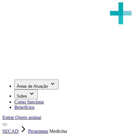
keyboard_arrow_down
Áreas de Atuação
keyboard_arrow_down
Sobre
Como funciona
Benefícios
Entrar
Quero assinar
arrow_forward_ios
SECAD
Programas
Medicina