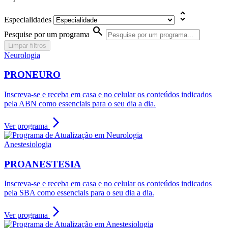
unfold_more
Especialidades
search
Pesquise por um programa
Limpar filtros
Neurologia
PRONEURO
Inscreva-se e receba em casa e no celular os conteúdos indicados
pela ABN como essenciais para o seu dia a dia.
arrow_forward_ios
Ver programa
Anestesiologia
PROANESTESIA
Inscreva-se e receba em casa e no celular os conteúdos indicados
pela SBA como essenciais para o seu dia a dia.
arrow_forward_ios
Ver programa