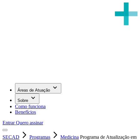
keyboard_arrow_down
Áreas de Atuação
keyboard_arrow_down
Sobre
Como funciona
Benefícios
Entrar
Quero assinar
arrow_forward_ios
arrow_forward_ios
SECAD
Programas
Medicina
Programa de Atualização em