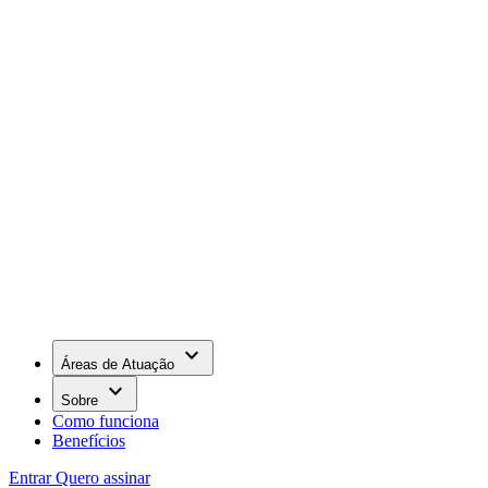
keyboard_arrow_down
Áreas de Atuação
keyboard_arrow_down
Sobre
Como funciona
Benefícios
Entrar
Quero assinar