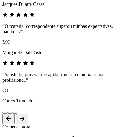
Jacques Duarte Cassel
“O material correspondente superou minhas expectativas,
parabéns!”
MC
Margarete Dal Castel
“Satisfeito, pois vai me ajudar muito na minha rotina
profissional.”
CT
Carlos Trindade
arrow_back
arrow_forward
Comece agora