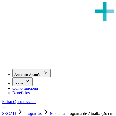
keyboard_arrow_down
Áreas de Atuação
keyboard_arrow_down
Sobre
Como funciona
Benefícios
Entrar
Quero assinar
arrow_forward_ios
arrow_forward_ios
SECAD
Programas
Medicina
Programa de Atualização em