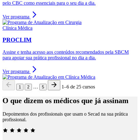
pelo CBC como essenciais para o seu dia a dia.
arrow_forward_ios
Ver programa
Clínica Médica
PROCLIM
Assine e tenha acesso aos conteúdos recomendados pela SBCM
para apoiar sua prática profissional no dia a dia.
arrow_forward_ios
Ver programa
arrow_back
arrow_forward
…
1–6 de 25 cursos
1
2
5
O que dizem os médicos que já assinam
Depoimentos dos profissionais que usam o Secad na sua prática
profissional.