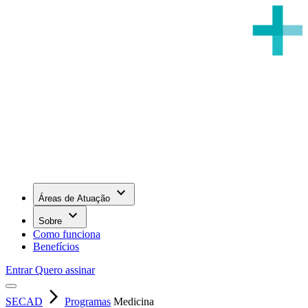
keyboard_arrow_down
Áreas de Atuação
keyboard_arrow_down
Sobre
Como funciona
Benefícios
Entrar
Quero assinar
arrow_forward_ios
SECAD
Programas
Medicina