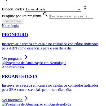
unfold_more
Especialidades
search
Pesquise por um programa
Limpar filtros
Neurologia
PRONEURO
Inscreva-se e receba em casa e no celular os conteúdos indicados
pela ABN como essenciais para o seu dia a dia.
arrow_forward_ios
Ver programa
Anestesiologia
PROANESTESIA
Inscreva-se e receba em casa e no celular os conteúdos indicados
pela SBA como essenciais para o seu dia a dia.
arrow_forward_ios
Ver programa