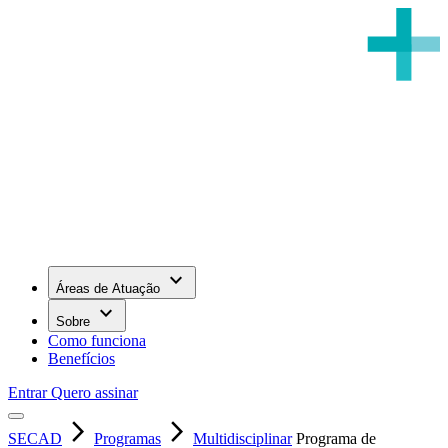
keyboard_arrow_down
Áreas de Atuação
keyboard_arrow_down
Sobre
Como funciona
Benefícios
Entrar
Quero assinar
arrow_forward_ios
arrow_forward_ios
SECAD
Programas
Multidisciplinar
Programa de