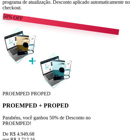
programa de atualização. Desconto aplicado automaticamente no
checkout.
50%
OFF
Mais escolhido
PROEMPED
PROPED
PROEMPED
+
PROPED
Parabéns, você ganhou 50% de Desconto no
PROEMPED!
De
R$ 4.949,68
por
R$
3.712,16