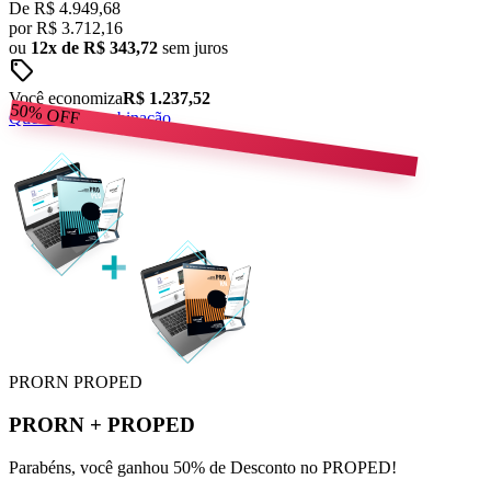
De
R$ 4.949,68
por
R$
3.712,16
ou
12x de R$ 343,72
sem juros
sell
Você economiza
R$ 1.237,52
50%
OFF
Quero esta combinação
PRORN
PROPED
PRORN
+
PROPED
Parabéns, você ganhou 50% de Desconto no PROPED!