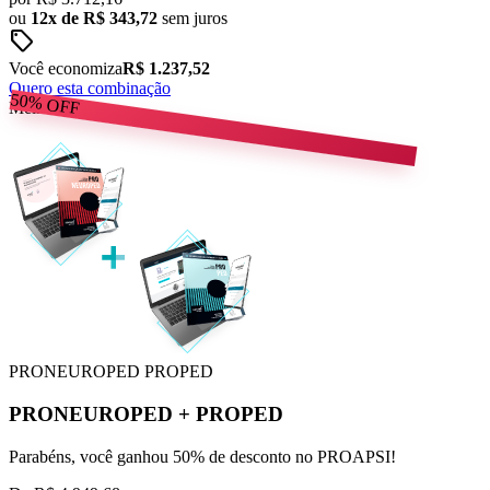
ou
12x de R$ 343,72
sem juros
sell
Você economiza
R$ 1.237,52
Quero esta combinação
50%
OFF
Melhor Preço
PRONEUROPED
PROPED
PRONEUROPED
+
PROPED
Parabéns, você ganhou 50% de desconto no PROAPSI!