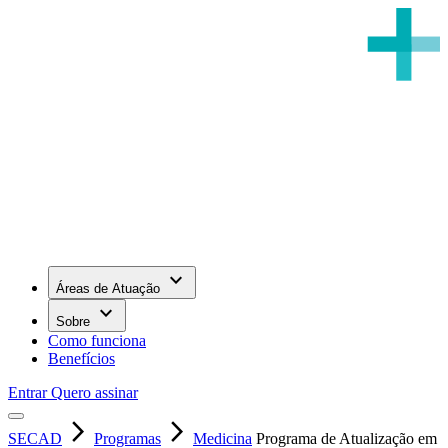
keyboard_arrow_down
Áreas de Atuação
keyboard_arrow_down
Sobre
Como funciona
Benefícios
Entrar
Quero assinar
arrow_forward_ios
arrow_forward_ios
SECAD
Programas
Medicina
Programa de Atualização em