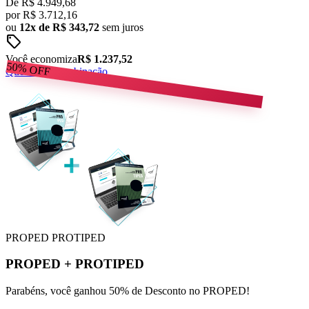
De
R$ 4.949,68
por
R$
3.712,16
ou
12x de R$ 343,72
sem juros
sell
Você economiza
R$ 1.237,52
50%
OFF
Quero esta combinação
PROPED
PROTIPED
PROPED
+
PROTIPED
Parabéns, você ganhou 50% de Desconto no PROPED!