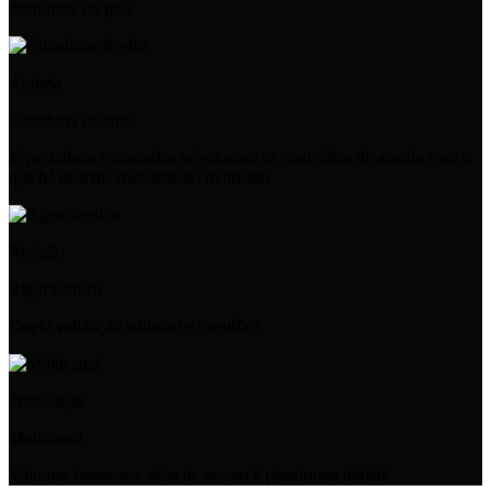
científicas do país
Autoria
Curadoria de elite
Especialistas renomados selecionam os conteúdos de acordo com o
que há de mais relevante no momento
Revisão
Rigor técnico
Dupla validação editorial e científica
Publicação
Multicanal
Volumes impressos além de acesso à plataforma digital.