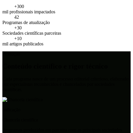
+300
mil profissionais impactados
42
Programas de atualização
+30
Sociedades científicas parceiras
+10
mil artigos publicados
Produção
Conteúdo científico e rigor técnico
Cada programa nasce de um processo editorial criterioso, elaborado
por especialistas reconhecidos e chancelados por sociedades
científicas.
Indicação
Chancela científica
Programas produzidos em parceira com as principais sociedades