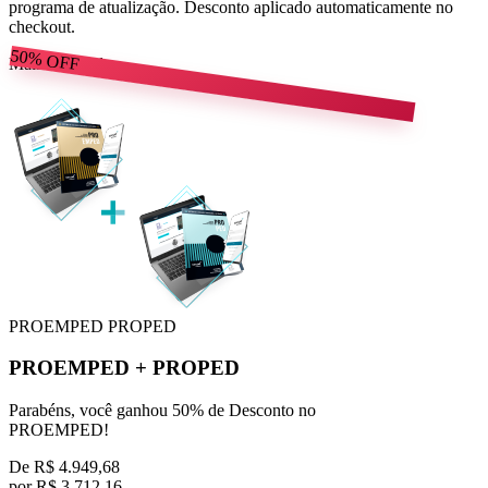
programa de atualização. Desconto aplicado automaticamente no
checkout.
50%
OFF
Mais escolhido
PROEMPED
PROPED
PROEMPED
+
PROPED
Parabéns, você ganhou 50% de Desconto no
PROEMPED!
De
R$ 4.949,68
por
R$
3.712,16