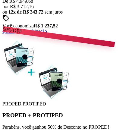
De
R$ 4.949,68
por
R$
3.712,16
ou
12x de R$ 343,72
sem juros
sell
Você economiza
R$ 1.237,52
50%
OFF
Quero esta combinação
PROPED
PROTIPED
PROPED
+
PROTIPED
Parabéns, você ganhou 50% de Desconto no PROPED!