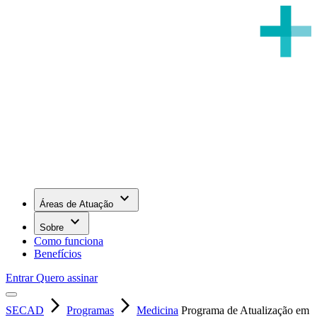
keyboard_arrow_down
Áreas de Atuação
keyboard_arrow_down
Sobre
Como funciona
Benefícios
Entrar
Quero assinar
arrow_forward_ios
arrow_forward_ios
SECAD
Programas
Medicina
Programa de Atualização em