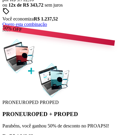
ou
12x de R$ 343,72
sem juros
sell
Você economiza
R$ 1.237,52
Quero esta combinação
50%
OFF
Melhor Preço
PRONEUROPED
PROPED
PRONEUROPED
+
PROPED
Parabéns, você ganhou 50% de desconto no PROAPSI!