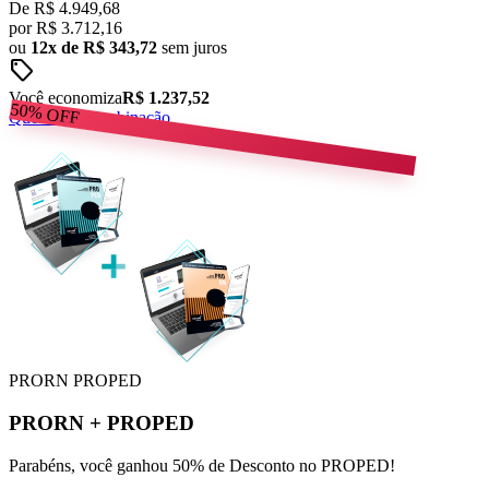
De
R$ 4.949,68
por
R$
3.712,16
ou
12x de R$ 343,72
sem juros
sell
Você economiza
R$ 1.237,52
50%
OFF
Quero esta combinação
PRORN
PROPED
PRORN
+
PROPED
Parabéns, você ganhou 50% de Desconto no PROPED!