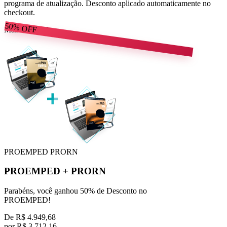
programa de atualização. Desconto aplicado automaticamente no
checkout.
50%
OFF
Mais escolhido
PROEMPED
PRORN
PROEMPED
+
PRORN
Parabéns, você ganhou 50% de Desconto no
PROEMPED!
De
R$ 4.949,68
por
R$
3.712,16