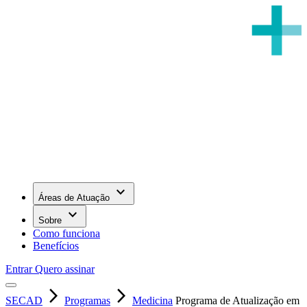
keyboard_arrow_down
Áreas de Atuação
keyboard_arrow_down
Sobre
Como funciona
Benefícios
Entrar
Quero assinar
arrow_forward_ios
arrow_forward_ios
SECAD
Programas
Medicina
Programa de Atualização em