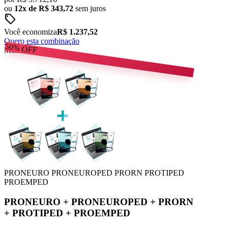
ou
12x de R$ 343,72
sem juros
sell
Você economiza
R$ 1.237,52
Quero esta combinação
50%
OFF
Melhor Preço
PRONEURO
PRONEUROPED
PRORN
PROTIPED
PROEMPED
PRONEURO
+
PRONEUROPED
+
PRORN
+
PROTIPED
+
PROEMPED