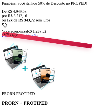
Parabéns, você ganhou 50% de Desconto no PROPED!
De
R$ 4.949,68
por
R$
3.712,16
ou
12x de R$ 343,72
sem juros
sell
Você economiza
R$ 1.237,52
50%
OFF
Quero esta combinação
PRORN
PROTIPED
PRORN
+
PROTIPED