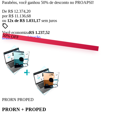
Parabéns, você ganhou 50% de desconto no PROAPSI!
De
R$ 12.374,20
por
R$
11.136,68
ou
12x de R$ 1.031,17
sem juros
sell
Você economiza
R$ 1.237,52
50%
OFF
Quero esta combinação
PRORN
PROPED
PRORN
+
PROPED