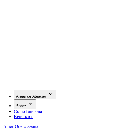
keyboard_arrow_down
Áreas de Atuação
keyboard_arrow_down
Sobre
Como funciona
Benefícios
Entrar
Quero assinar