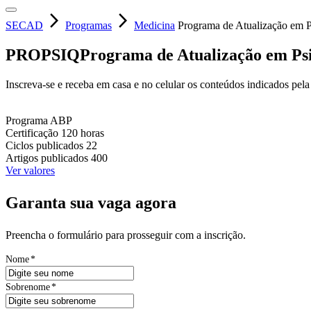
arrow_forward_ios
arrow_forward_ios
SECAD
Programas
Medicina
Programa de Atualização em Ps
PROPSIQ
Programa de Atualização em Psi
Inscreva-se e receba em casa e no celular os conteúdos indicados pela
Programa
ABP
Certificação
120 horas
Ciclos publicados
22
Artigos publicados
400
Ver valores
Garanta sua vaga agora
Preencha o formulário para prosseguir com a inscrição.
Nome
*
Sobrenome
*