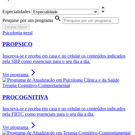
unfold_more
Especialidades
search
Pesquise por um programa
Limpar filtros
Psicologia geral
PROPSICO
Inscreva-se e receba em casa e no celular os conteúdos indicados
pela SBP como essenciais para o seu dia a dia.
arrow_forward_ios
Ver programa
Terapia Cognitivo-Comportamental
PROCOGNITIVA
Inscreva-se e receba em casa e no celular os conteúdos indicados
pela FBTC como essenciais para o seu dia a dia.
arrow_forward_ios
Ver programa