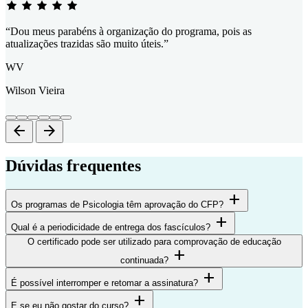
“Dou meus parabéns à organização do programa, pois as
atualizações trazidas são muito úteis.”
WV
Wilson Vieira
arrow_back
arrow_forward
Dúvidas frequentes
add
Os programas de Psicologia têm aprovação do CFP?
add
Qual é a periodicidade de entrega dos fascículos?
O certificado pode ser utilizado para comprovação de educação
add
continuada?
add
É possível interromper e retomar a assinatura?
add
E se eu não gostar do curso?