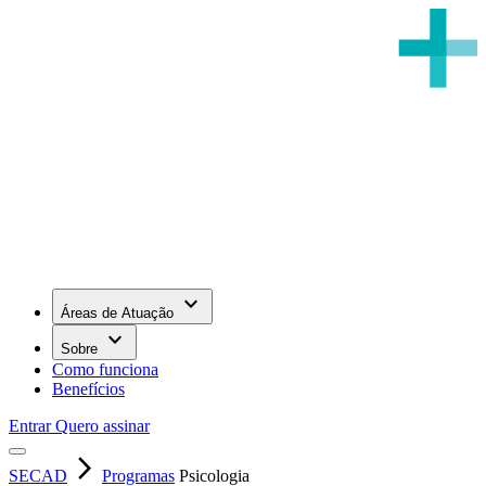
keyboard_arrow_down
Áreas de Atuação
keyboard_arrow_down
Sobre
Como funciona
Benefícios
Entrar
Quero assinar
arrow_forward_ios
SECAD
Programas
Psicologia