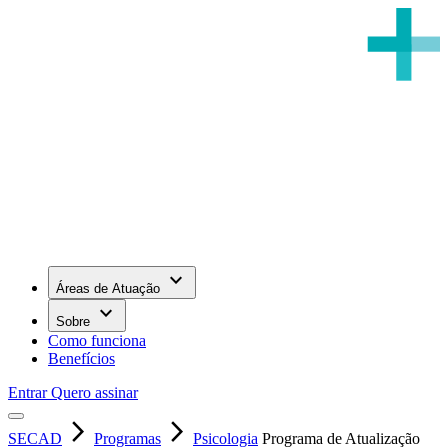
keyboard_arrow_down
Áreas de Atuação
keyboard_arrow_down
Sobre
Como funciona
Benefícios
Entrar
Quero assinar
arrow_forward_ios
arrow_forward_ios
SECAD
Programas
Psicologia
Programa de Atualização