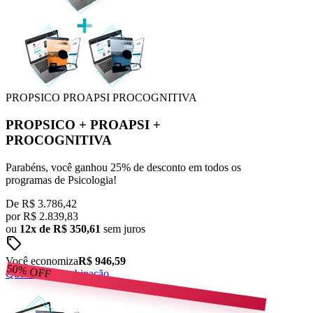
PROPSICO
PROAPSI
PROCOGNITIVA
PROPSICO
+
PROAPSI
+
PROCOGNITIVA
Parabéns, você ganhou 25% de desconto em todos os
programas de Psicologia!
De
R$ 3.786,42
por
R$
2.839,83
ou
12x de R$ 350,61
sem juros
sell
Você economiza
R$ 946,59
50%
OFF
Quero esta combinação