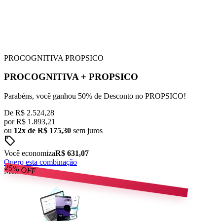
PROCOGNITIVA
PROPSICO
PROCOGNITIVA
+
PROPSICO
Parabéns, você ganhou 50% de Desconto no PROPSICO!
De
R$ 2.524,28
por
R$
1.893,21
ou
12x de R$ 175,30
sem juros
sell
Você economiza
R$ 631,07
Quero esta combinação
25%
OFF
Melhor Preço