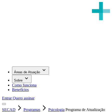
keyboard_arrow_down
Áreas de Atuação
keyboard_arrow_down
Sobre
Como funciona
Benefícios
Entrar
Quero assinar
arrow_forward_ios
arrow_forward_ios
SECAD
Programas
Psicologia
Programa de Atualização