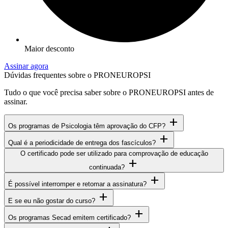
Maior desconto
Assinar agora
Dúvidas frequentes sobre o PRONEUROPSI
Tudo o que você precisa saber sobre o PRONEUROPSI antes de
assinar.
add
Os programas de Psicologia têm aprovação do CFP?
add
Qual é a periodicidade de entrega dos fascículos?
O certificado pode ser utilizado para comprovação de educação
add
continuada?
add
É possível interromper e retomar a assinatura?
add
E se eu não gostar do curso?
add
Os programas Secad emitem certificado?