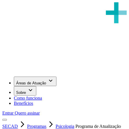
keyboard_arrow_down
Áreas de Atuação
keyboard_arrow_down
Sobre
Como funciona
Benefícios
Entrar
Quero assinar
arrow_forward_ios
arrow_forward_ios
SECAD
Programas
Psicologia
Programa de Atualização