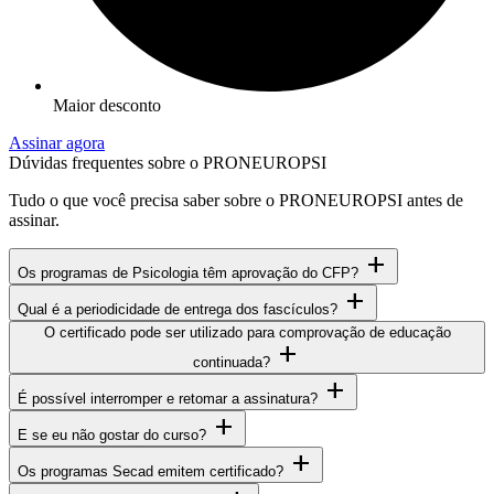
Maior desconto
Assinar agora
Dúvidas frequentes sobre o PRONEUROPSI
Tudo o que você precisa saber sobre o PRONEUROPSI antes de
assinar.
add
Os programas de Psicologia têm aprovação do CFP?
add
Qual é a periodicidade de entrega dos fascículos?
O certificado pode ser utilizado para comprovação de educação
add
continuada?
add
É possível interromper e retomar a assinatura?
add
E se eu não gostar do curso?
add
Os programas Secad emitem certificado?