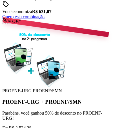
sell
Você economiza
R$ 631,07
Quero esta combinação
50%
OFF
Melhor Preço
PROENF-URG
PROENF/SMN
PROENF-URG
+
PROENF/SMN
Parabéns, você ganhou 50% de desconto no PROENF-
URG!
De
R$ 2.524,28