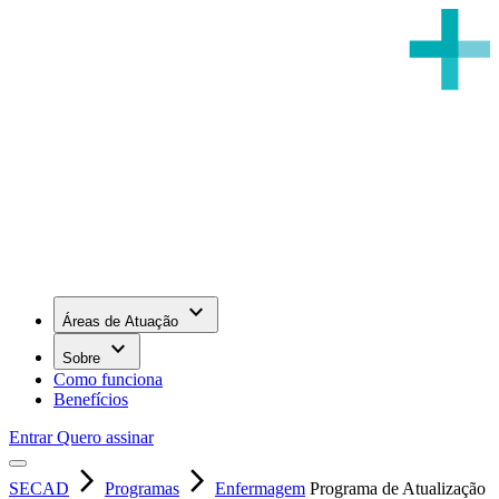
keyboard_arrow_down
Áreas de Atuação
keyboard_arrow_down
Sobre
Como funciona
Benefícios
Entrar
Quero assinar
arrow_forward_ios
arrow_forward_ios
SECAD
Programas
Enfermagem
Programa de Atualização