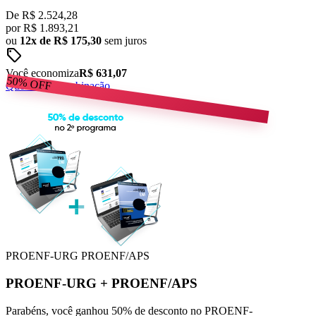
De
R$ 2.524,28
por
R$
1.893,21
ou
12x de R$ 175,30
sem juros
sell
Você economiza
R$ 631,07
50%
OFF
Quero esta combinação
PROENF-URG
PROENF/APS
PROENF-URG
+
PROENF/APS
Parabéns, você ganhou 50% de desconto no PROENF-