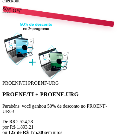
checkout.
50%
OFF
Mais escolhido
PROENF/TI
PROENF-URG
PROENF/TI
+
PROENF-URG
Parabéns, você ganhou 50% de desconto no PROENF-
URG!
De
R$ 2.524,28
por
R$
1.893,21
ou
12x de R$ 175,30
sem juros