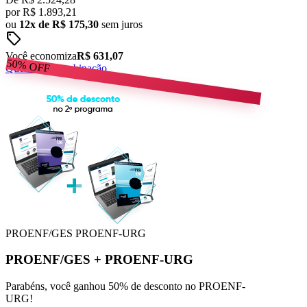
por
R$
1.893,21
ou
12x de R$ 175,30
sem juros
sell
Você economiza
R$ 631,07
50%
OFF
Quero esta combinação
PROENF/GES
PROENF-URG
PROENF/GES
+
PROENF-URG
Parabéns, você ganhou 50% de desconto no PROENF-
URG!