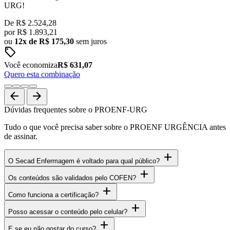
URG!
De
R$ 2.524,28
por
R$
1.893,21
ou
12x de R$ 175,30
sem juros
sell
Você economiza
R$ 631,07
Quero esta combinação
arrow_back
arrow_forward
Dúvidas frequentes sobre o PROENF-URG
Tudo o que você precisa saber sobre o PROENF URGÊNCIA antes
de assinar.
add
O Secad Enfermagem é voltado para qual público?
add
Os conteúdos são validados pelo COFEN?
add
Como funciona a certificação?
add
Posso acessar o conteúdo pelo celular?
add
E se eu não gostar do curso?