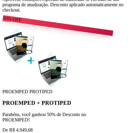
programa de atualização. Desconto aplicado automaticamente no
checkout.
50%
OFF
Mais escolhido
PROEMPED
PROTIPED
PROEMPED
+
PROTIPED
Parabéns, você ganhou 50% de Desconto no
PROEMPED!
De
R$ 4.949,68