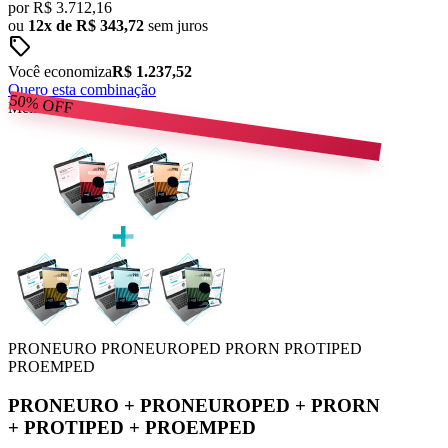
por
R$
3.712,16
ou
12x de R$ 343,72
sem juros
sell
Você economiza
R$ 1.237,52
Quero esta combinação
50%
OFF
Melhor Preço
PRONEURO
PRONEUROPED
PRORN
PROTIPED
PROEMPED
PRONEURO
+
PRONEUROPED
+
PRORN
+
PROTIPED
+
PROEMPED