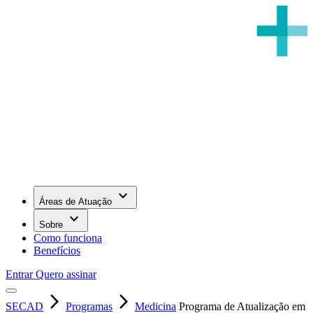
keyboard_arrow_down
Áreas de Atuação
keyboard_arrow_down
Sobre
Como funciona
Benefícios
Entrar
Quero assinar
arrow_forward_ios
arrow_forward_ios
SECAD
Programas
Medicina
Programa de Atualização em