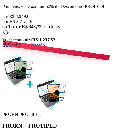
Parabéns, você ganhou 50% de Desconto no PROPED!
De
R$ 4.949,68
por
R$
3.712,16
ou
12x de R$ 343,72
sem juros
sell
Você economiza
R$ 1.237,52
50%
OFF
Quero esta combinação
PRORN
PROTIPED
PRORN
+
PROTIPED