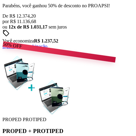
Parabéns, você ganhou 50% de desconto no PROAPSI!
De
R$ 12.374,20
por
R$
11.136,68
ou
12x de R$ 1.031,17
sem juros
sell
Você economiza
R$ 1.237,52
50%
OFF
Quero esta combinação
PROPED
PROTIPED
PROPED
+
PROTIPED